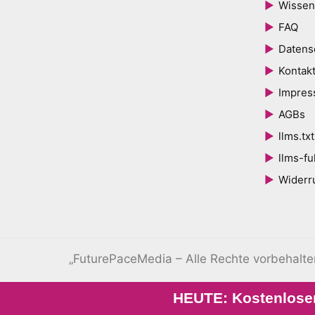
Wissen
FAQ
Datens
Kontak
Impre
AGBs
llms.txt
llms-ful
Widerr
„FuturePaceMedia – Alle Rechte vorbehalt
HEUTE: Kostenloser