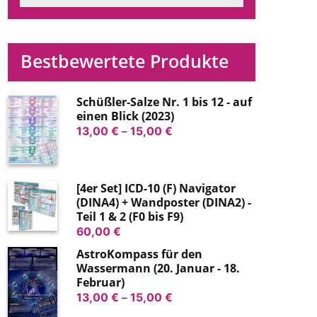
Bestbewertete Produkte
Schüßler-Salze Nr. 1 bis 12 - auf
einen Blick (2023)
Preisspanne:
13,00
€
–
15,00
€
13,00 €
bis
15,00 €
[4er Set] ICD-10 (F) Navigator
(DINA4) + Wandposter (DINA2) -
Teil 1 & 2 (F0 bis F9)
60,00
€
AstroKompass für den
Wassermann (20. Januar - 18.
Februar)
Preisspanne:
13,00
€
–
15,00
€
13,00 €