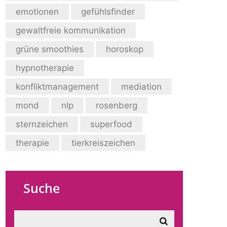
emotionen
gefühlsfinder
gewaltfreie kommunikation
grüne smoothies
horoskop
hypnotherapie
konfliktmanagement
mediation
mond
nlp
rosenberg
sternzeichen
superfood
therapie
tierkreiszeichen
Suche