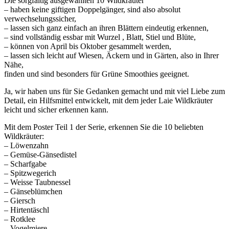
Die sorgfältig ausgewählten 10 Wildkräuter
– haben keine giftigen Doppelgänger, sind also absolut
verwechselungssicher,
– lassen sich ganz einfach an ihren Blättern eindeutig erkennen,
– sind vollständig essbar mit Wurzel , Blatt, Stiel und Blüte,
– können von April bis Oktober gesammelt werden,
– lassen sich leicht auf Wiesen, Äckern und in Gärten, also in Ihrer
Nähe,
finden und sind besonders für Grüne Smoothies geeignet.
Ja, wir haben uns für Sie Gedanken gemacht und mit viel Liebe zum
Detail, ein Hilfsmittel entwickelt, mit dem jeder Laie Wildkräuter
leicht und sicher erkennen kann.
Mit dem Poster Teil 1 der Serie, erkennen Sie die 10 beliebten
Wildkräuter:
– Löwenzahn
– Gemüse-Gänsedistel
– Scharfgabe
– Spitzwegerich
– Weisse Taubnessel
– Gänseblümchen
– Giersch
– Hirtentäschl
– Rotklee
– Vogelmiere