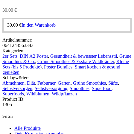
30,00
€
30,00
€
In den Warenkorb
Artikelnummer:
0641243563343
Kategorien:
2er Sets
,
DIN A2 Poster
,
Gesundheit & bewusster Lebensstil
,
Grüne
Smoothies & Co.
,
Grüne Smoothies & Essbare Wildkräuter
,
Kleine
Sets (bis 5 Produkte)
,
Poster Bundles
,
Smart kochen & gesund
genießen
Schlagwörter:
Abmehmen
,
Diät
,
Fatburner
,
Garten
,
Grüne Smoothies
,
Säfte
,
Selbstversorgen
,
Selbstversorgung
,
Smoothies
,
Superfood
,
Superfoods
,
Wildblumen
,
Wildpflanzen
Product ID:
1305
Seiten
Alle Produkte
Dein Rezensionsexemplar