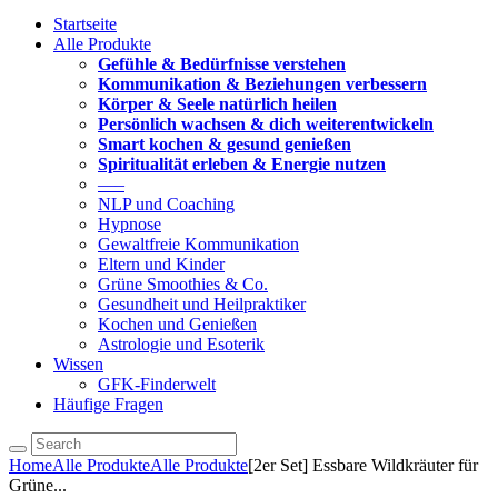
Startseite
Alle Produkte
Gefühle & Bedürfnisse verstehen
Kommunikation & Beziehungen verbessern
Körper & Seele natürlich heilen
Persönlich wachsen & dich weiterentwickeln
Smart kochen & gesund genießen
Spiritualität erleben & Energie nutzen
—–
NLP und Coaching
Hypnose
Gewaltfreie Kommunikation
Eltern und Kinder
Grüne Smoothies & Co.
Gesundheit und Heilpraktiker
Kochen und Genießen
Astrologie und Esoterik
Wissen
GFK-Finderwelt
Häufige Fragen
Home
Alle Produkte
Alle Produkte
[2er Set] Essbare Wildkräuter für
Grüne...