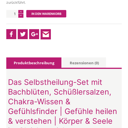
zurückführt.
[7er
IN DEN WARENKORB
Set]
Seelenapotheke
für
emotionale
Heilung
Menge
Produktbeschreibung
Rezensionen (0)
Das Selbstheilung-Set mit
Bachblüten, Schüßlersalzen,
Chakra-Wissen &
Gefühlsfinder | Gefühle heilen
& verstehen | Körper & Seele