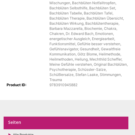
Mischungen
,
Bachblüten Notfalltropfen
,
Bachblüten Selbsthilfe
,
Bachblüten Set
,
Bachblüten Tabelle
,
Bachblüten Tafel
,
Bachblüten Therapie
,
Bachblüten Übersicht
,
Bachblüten Wirkung
,
Bachblütentherapie
,
Barbara Mazzarella
,
Biochemie
,
Chakra
,
Chakren
,
Dr. Edward Bach
,
Emotionen
,
energetischer Ausgleich
,
Energiearbeit
,
Funktionsmittel
,
Gefühle besser verstehen
,
Gefühlsnavigator
,
Gesundheit
,
Gewaltfreie
Kommunikation
,
Götz Blome
,
Heilmethode
,
Heilmethoden
,
Heilung
,
Mechthild Scheffer
,
Meine Gefühle verstehen
,
Original Bachblüten
,
Psychotherapie
,
Schüssler-Salze
,
Schüßlersalze
,
Stefan Laake
,
Stimmungen
,
Trauma
Product ID:
9783910945882
Seiten
Alle Produkte