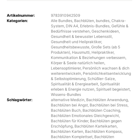
Artikelnummer:
9783910942509
Kategorien:
Alle Bundles
,
Bachblüten
,
bundles
,
Chakra-
System
,
DIN A4
,
Erlebnis-Bundles
,
Gefühle &
Bedürfnisse verstehen
,
Geschenkideen
,
Gesundheit & bewusster Lebensstil
,
Gesundheit und Heilpraktiker
,
Gesundheitsbewusste
,
Große Sets (ab 5
Produkten)
,
Hausmutti
,
Heilpraktiker
,
Kommunikation & Beziehungen verbessern
,
Körper & Seele natürlich heilen
,
Lebensoptimierer
,
Persönlich wachsen & dich
weiterentwickeln
,
Persönlichkeitsentwicklung
& Selbstoptimierung
,
Schüßler-Salze
,
Spiritualität & Energiearbeit
,
Spiritualität
erleben & Energie nutzen
,
Spirituell begeistert
,
Wissens-Bundles
Schlagwörter:
alternative Medizin
,
Bachblüten Anwendung
,
Bachblüten bei Angst
,
Bachblüten bei Stress
,
Bachblüten Buch
,
Bachblüten Coaching
,
Bachblüten Emotionales Gleichgewicht
,
Bachblüten für Kinder
,
Bachblüten gegen
Erschöpfung
,
Bachblüten Karteikarten
,
Bachblüten Karten
,
Bachblüten Kompass
,
Bachblüten Komplettset
,
Bachblüten