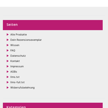
gewählt
werden
Seiten
Alle Produkte
Dein Rezensionsexemplar
Wissen
FAQ
Datenschutz
Kontakt
Impressum
AGBs
llms.txt
llms-full.txt
Widerrufsbelehrung
Kategorien