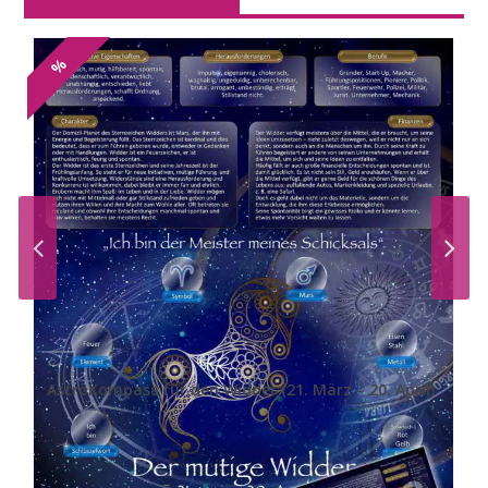
%
AstroKompass für den Widder (21. März – 20. April)
Preisspanne:
–