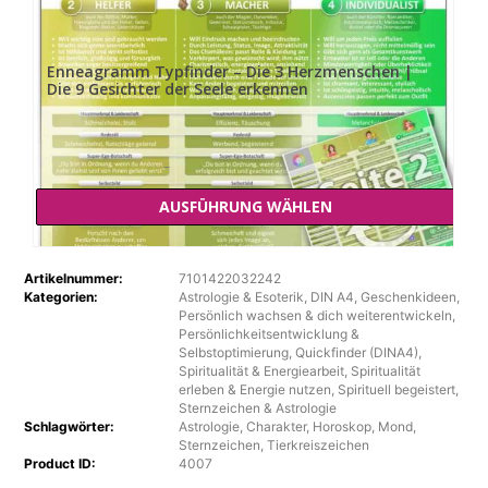
Enneagramm Typfinder – Die 3 Herzmenschen |
Die 9 Gesichter der Seele erkennen
Preisspanne:
–
Prei
13,00
€
–
15,00
€
13,00 €
13,00
AUSFÜHRUNG WÄHLEN
bis
15,00 €
bis
Dieses
Produkt
15,00
Artikelnummer:
7101422032242
weist
Kategorien:
Astrologie & Esoterik
,
DIN A4
,
Geschenkideen
,
mehrere
Persönlich wachsen & dich weiterentwickeln
,
Varianten
Persönlichkeitsentwicklung &
auf.
Selbstoptimierung
,
Quickfinder (DINA4)
,
Die
Spiritualität & Energiearbeit
,
Spiritualität
erleben & Energie nutzen
,
Spirituell begeistert
,
Optionen
Sternzeichen & Astrologie
können
Schlagwörter:
Astrologie
,
Charakter
,
Horoskop
,
Mond
,
auf
Sternzeichen
,
Tierkreiszeichen
der
Product ID:
4007
Produktseite