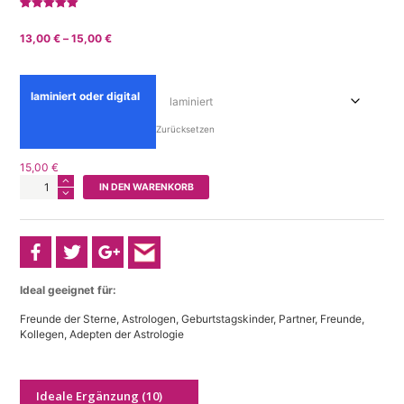
Bewertet mit
1
5.00
von 5,
Preisspanne:
13,00
€
–
15,00
€
basierend
auf
13,00 €
Kundenbewe
bis
rtung
15,00 €
laminiert oder digital
Zurücksetzen
15,00
€
AstroKompass
IN DEN WARENKORB
für
die
Waage
(23.
September
-
22.
Ideal geeignet für:
Oktober)
Freunde der Sterne, Astrologen, Geburtstagskinder, Partner, Freunde,
Menge
Kollegen, Adepten der Astrologie
Ideale Ergänzung (10)