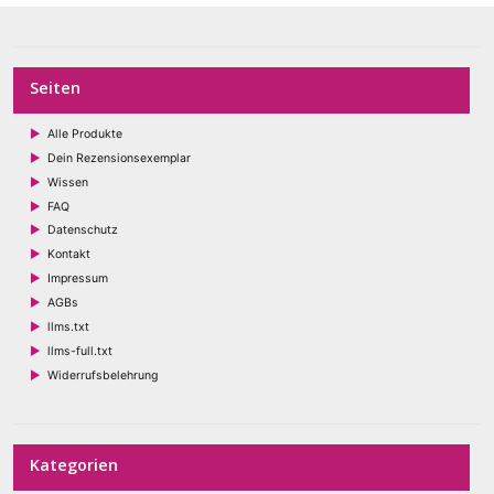
werden
Seiten
Alle Produkte
Dein Rezensionsexemplar
Wissen
FAQ
Datenschutz
Kontakt
Impressum
AGBs
llms.txt
llms-full.txt
Widerrufsbelehrung
Kategorien