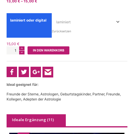
Preisspanne:
13,00
€
–
15,00
€
basierend
auf
13,00 €
Kundenbewe
bis
rtung
15,00 €
laminiert oder digital
Zurücksetzen
15,00
€
AstroKompass
IN DEN WARENKORB
für
den
Krebs
(22.
Juni
-
22.
Ideal geeignet für:
Juli)
Freunde der Sterne, Astrologen, Geburtstagskinder, Partner, Freunde,
Menge
Kollegen, Adepten der Astrologie
Ideale Ergänzung (11)