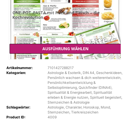
ONE-POT-PASTA mit Fisch und Fleisch – die
Kochrevolution
€
11,00
€
AUSFÜHRUNG WÄHLEN
Dieses
Produkt
Artikelnummer:
7101427288217
weist
Kategorien:
Astrologie & Esoterik
,
DIN A4
,
Geschenkideen
,
mehrere
Persönlich wachsen & dich weiterentwickeln
,
Varianten
Persönlichkeitsentwicklung &
auf.
Selbstoptimierung
,
Quickfinder (DINA4)
,
Die
Spiritualität & Energiearbeit
,
Spiritualität
erleben & Energie nutzen
,
Spirituell begeistert
,
Optionen
Sternzeichen & Astrologie
können
Schlagwörter:
Astrologie
,
Charakter
,
Horoskop
,
Mond
,
auf
Sternzeichen
,
Tierkreiszeichen
der
Product ID:
4009
Produktseite
gewählt