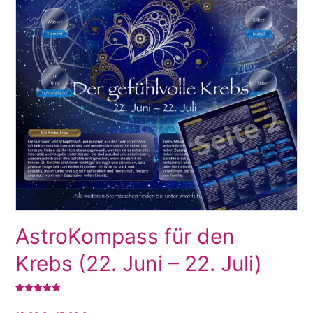
AstroKompass für den
Krebs (22. Juni – 22. Juli)
Bewertet mit
1
5.00
von 5,